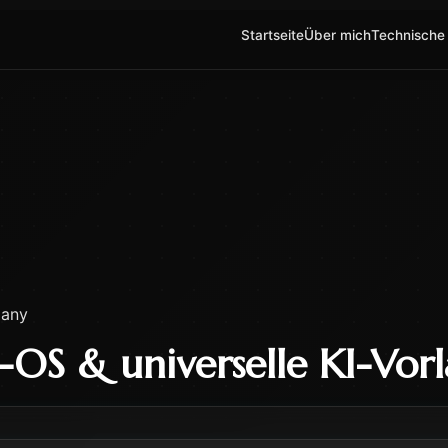
Startseite
Über mich
Technische
many
e-OS & universelle KI-Vor