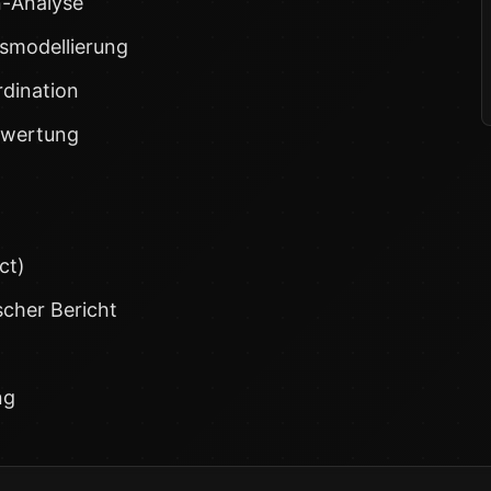
n-Analyse
tsmodellierung
rdination
ewertung
ct)
scher Bericht
ng