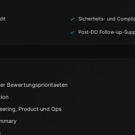
dit
Sicherheits- und Compl
✓
Post-DD Follow-up-Sup
✓
er Bewertungsprioritaeten
tion
eering, Product und Ops
ummary
e