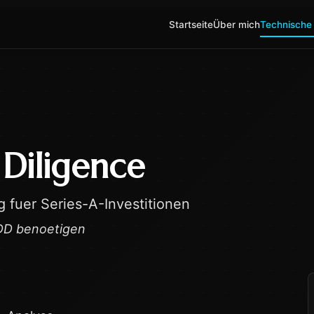
Startseite
Über mich
Technische
Diligence
 fuer Series-A-Investitionen
s-DD benoetigen