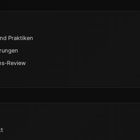
nd Praktiken
erungen
ons-Review
kt