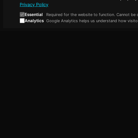
Privacy Policy
Essential
Required for the website to function. Cannot be 
Analytics
Google Analytics helps us understand how visitor
Abhishek Nair
Quick Lin
Fractional Engineering Lead for Deep
Startseite
Tech & AI Startups
Über mich
Technisch
Ressource