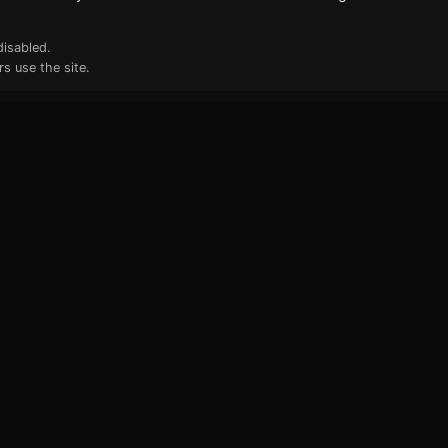
disabled.
s use the site.
ks
Newsletter
Deep Tech & AI Insights direkt i
Postfach. Kein Spam.
Deine E-Mail-Adresse
e Beratung
n