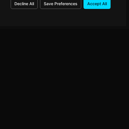
Decline All
Save Preferences
Accept All
Connect
GitHub
n dein
LinkedIn
Instagram