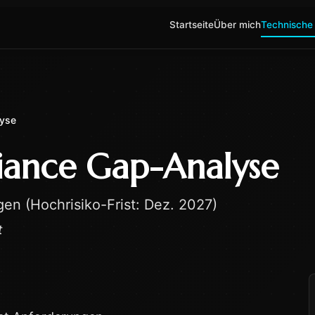
Startseite
Über mich
Technische
lyse
iance Gap-Analyse
en (Hochrisiko-Frist: Dez. 2027)
t