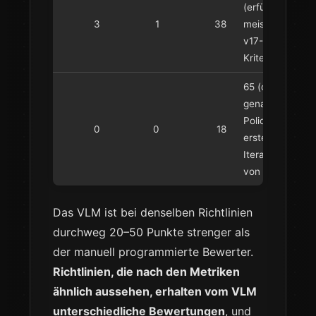
(erfüllt die
3
1
38
meisten
v17-
Kriterien)
65 (dies ist
genau die
Policy der
0
0
18
ersten
Iteration
von v17)
Das VLM ist bei denselben Richtlinien
durchweg 20–50 Punkte strenger als
der manuell programmierte Bewerter.
Richtlinien, die nach den Metriken
ähnlich aussehen, erhalten vom VLM
unterschiedliche Bewertungen
, und