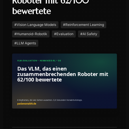
Roboter mit 62/100
bewertete
#
Vision Language Models
#
Reinforcement Learning
#
Humanoid-Robotik
#
Evaluation
#
AI Safety
#
LLM Agents