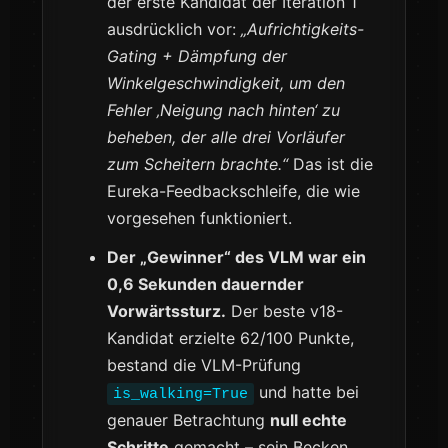
der erste Kandidat der Iteration 1
ausdrücklich vor:
„Aufrichtigkeits-
Gating + Dämpfung der
Winkelgeschwindigkeit, um den
Fehler ‚Neigung nach hinten‘ zu
beheben, der alle drei Vorläufer
zum Scheitern brachte.“
Das ist die
Eureka-Feedbackschleife, die wie
vorgesehen funktioniert.
Der „Gewinner“ des VLM war ein
0,6 Sekunden dauernder
Vorwärtssturz.
Der beste v18-
Kandidat erzielte 62/100 Punkte,
bestand die VLM-Prüfung
und hatte bei
is_walking=True
genauer Betrachtung
null echte
Schritte
gemacht – sein Becken