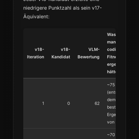
niedrigere Punktzahl als sein v17-
Äquivalent:
Was eine
manuell
v18-
v18-
VLM-
codierte
Iteration
Kandidat
Bewertung
Fitness
ergeben
hätte
~75
(entspricht
dem
1
0
62
besten
Ergebnis
von v17)
~70