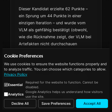
Dieser Kandidat erzielte 62 Punkte –
ein Sprung um 44 Punkte in einer
einzigen Iteration – und wurde vom
VLM als gehfähig bestätigt (obwohl,
wie die Rücknahme zeigt, der VLM bei
Artefakten nicht durchschauen
konnte).
Cookie Preferences
Der Punkt ist nicht der 44-Punkte-
We use cookies to ensure the website functions properly and
to analyze traffic. You can choose which categories to allow.
Sprung an sich. Es geht darum, dass
Privacy Policy
das LLM eine strukturelle Korrektur
Required for the website to function. Cannot be
für einen vom VLM benannten
Essential
disabled.
spezifischen Fehlermodus vorschlug
,
Google Analytics helps us understand how visitors
Analytics
use the site.
anstatt dieselbe Form zweimal erneut
Decline All
Save Preferences
Accept All
zu versuchen. Das passiert bei rein