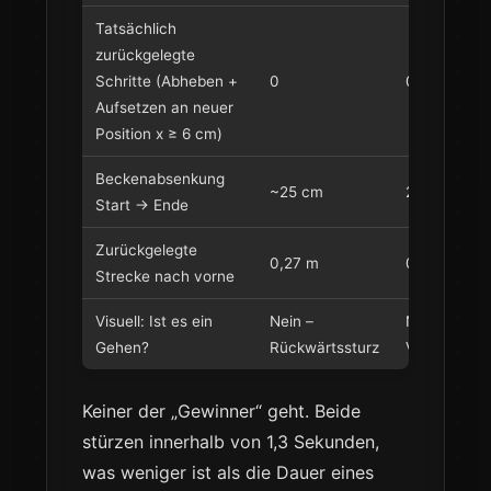
Tatsächlich
zurückgelegte
Schritte (Abheben +
0
0
Aufsetzen an neuer
Position x ≥ 6 cm)
Beckenabsenkung
~25 cm
26 cm
Start → Ende
Zurückgelegte
0,27 m
0,09 m
Strecke nach vorne
Visuell: Ist es ein
Nein –
Nein –
Gehen?
Rückwärtssturz
Vorwärtsstu
Keiner der „Gewinner“ geht. Beide
stürzen innerhalb von 1,3 Sekunden,
was weniger ist als die Dauer eines