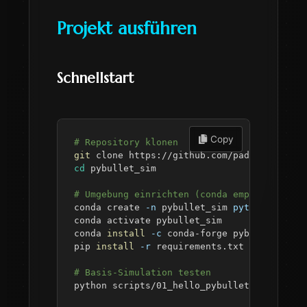
Projekt ausführen
Schnellstart
 Copy
# Repository klonen
git
cd
# Umgebung einrichten (conda empfohlen für
conda create 
-n
 pybullet_sim 
python
=
3.10
conda 
install
-c
pip 
install
-r
# Basis-Simulation testen