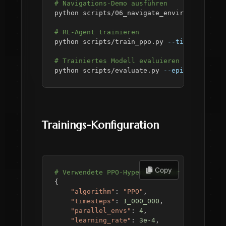
# Navigations-Demo ausführen
# RL-Agent trainieren
python scripts/train_ppo.py 
--timesteps
10
# Trainiertes Modell evaluieren
python scripts/evaluate.py 
--episodes
5
Trainings-Konfiguration
 Copy
# Verwendete PPO-Hyperparameter
{
"algorithm"
:
"PPO"
,
"timesteps"
:
1_000_000
,
"parallel_envs"
:
4
,
"learning_rate"
:
3e-4
,