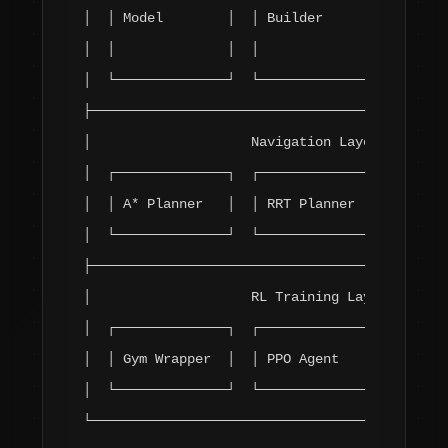
│  │ Model        │  │ Builder      │  │ (Lida
│  │              │  │              │  │  IMU/
│  └──────────────┘  └──────────────┘  └──────
├─────────────────────────────────────────────
│                    Navigation Layer         
│  ┌──────────────┐  ┌──────────────┐  ┌──────
│  │ A* Planner   │  │ RRT Planner  │  │ PID C
│  └──────────────┘  └──────────────┘  └──────
├─────────────────────────────────────────────
│                    RL Training Layer        
│  ┌──────────────┐  ┌──────────────┐  ┌──────
│  │ Gym Wrapper  │  │ PPO Agent    │  │ Rewar
│  └──────────────┘  └──────────────┘  └──────