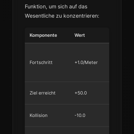
Funktion, um sich auf das
Wesentliche zu konzentrieren:
Komponente
Wert
Zweck
Primäres
Signal —
Fortschritt
+1.0/Meter
bewege di
zum Ziel
Klares
Ziel erreicht
+50.0
Erfolgssig
Mäßig, nic
Kollision
-10.0
zerstören
Ermutige