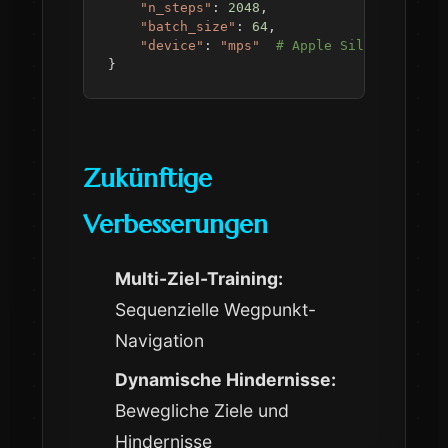
"n_steps"
:
2048
,
"batch_size"
:
64
,
"device"
:
"mps"
# Apple Silicon
}
Zukünftige
Verbesserungen
Multi-Ziel-Training:
Sequenzielle Wegpunkt-
Navigation
Dynamische Hindernisse:
Bewegliche Ziele und
Hindernisse