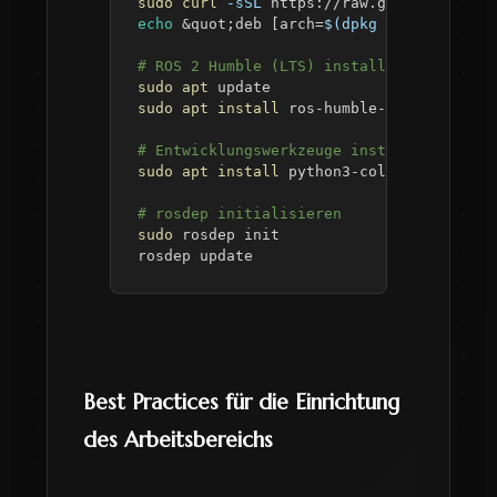
sudo
curl
-sSL
 https://raw.githubusercon
echo
&
quot
;
deb 
[
arch
=
$(
dpkg --print-arch
# ROS 2 Humble (LTS) installieren
sudo
apt
sudo
apt
install
# Entwicklungswerkzeuge installieren
sudo
apt
install
# rosdep initialisieren
sudo
rosdep update
Best Practices für die Einrichtung
des Arbeitsbereichs