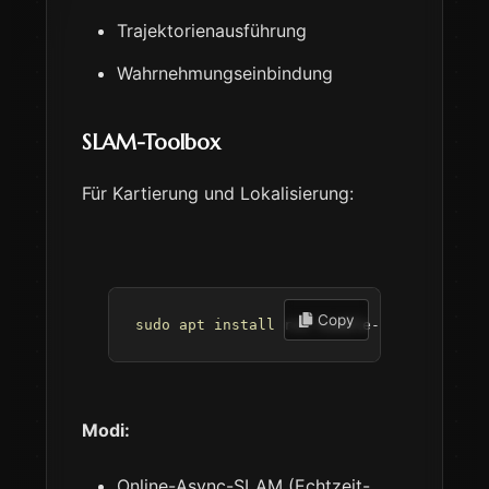
Trajektorienausführung
Wahrnehmungseinbindung
SLAM-Toolbox
Für Kartierung und Lokalisierung:
 Copy
sudo
apt
install
 ros-humble-slam-toolbox
Modi:
Online-Async-SLAM (Echtzeit-