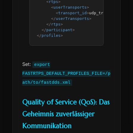
<
rtps
>
<
userTransports
>
<
transport_id
>
udp_transport
</
tra
</
userTransports
>
</
rtps
>
</
participant
>
</
profiles
>
Set:
export
FASTRTPS_DEFAULT_PROFILES_FILE=/p
ath/to/fastdds.xml
Quality of Service (QoS): Das
Geheimnis zuverlässiger
Kommunikation