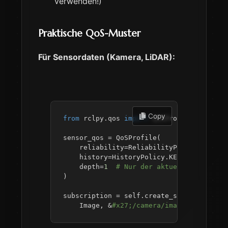
verwenden!)
Praktische QoS-Muster
Für Sensordaten (Kamera, LiDAR):
 Copy
from
 rclpy
.
qos 
import
 QoSProfile
,
 Reliab
sensor_qos 
=
 QoSProfile
(
    reliability
=
ReliabilityPolicy
.
BEST_E
    history
=
HistoryPolicy
.
KEEP_LAST
,
    depth
=
1
# Nur der aktuellste Frame 
)
subscription 
=
 self
.
create_subscription
(
    Image
,
&
#x27;/camera/image&#x27;, ca