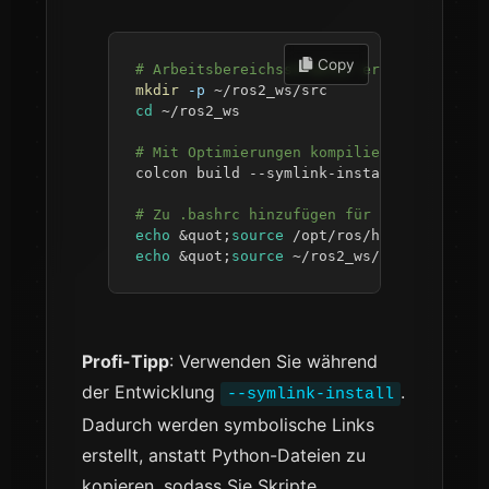
 Copy
# Arbeitsbereichsstruktur erstellen
mkdir
-p
cd
# Mit Optimierungen kompilieren
colcon build --symlink-install --cmake-a
# Zu .bashrc hinzufügen für automatische
echo
&
quot
;
source
 /opt/ros/humble/setup.
echo
&
quot
;
source
 ~/ros2_ws/install/setu
Profi-Tipp
: Verwenden Sie während
der Entwicklung
.
--symlink-install
Dadurch werden symbolische Links
erstellt, anstatt Python-Dateien zu
kopieren, sodass Sie Skripte