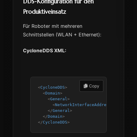
DDS-Konfiguration für den
Produktiveinsatz
Für Roboter mit mehreren
Schnittstellen (WLAN + Ethernet):
CycloneDDS XML:
 Copy
<
CycloneDDS
>
<
Domain
>
<
General
>
<
NetworkInterfaceAddress
>
eth0,wlan
</
General
>
</
Domain
>
</
CycloneDDS
>