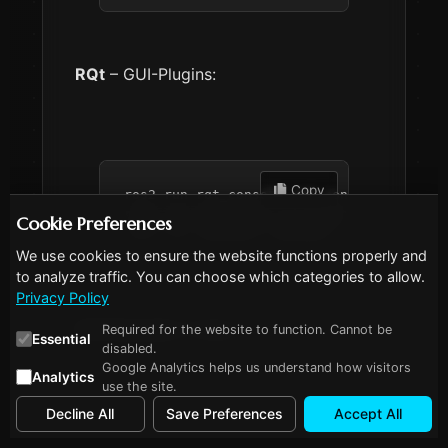
RQt
– GUI-Plugins:
 Copy
ros2 run rqt_console rqt_console  
# Log-
ros2 run rqt_graph rqt_graph      
# Knot
Cookie Preferences
ros2 run rqt_plot rqt_plot        
# Echt
We use cookies to ensure the website functions properly and
to analyze traffic. You can choose which categories to allow.
Privacy Policy
Befehlszeilen-Tools:
Required for the website to function. Cannot be
Essential
disabled.
Google Analytics helps us understand how visitors
Analytics
use the site.
Decline All
Save Preferences
Accept All
 Copy