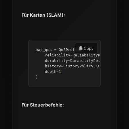
Für Karten (SLAM):
 Copy
map_qos 
=
 QoSProfile
(
    reliability
=
ReliabilityPolicy
.
RELIAB
    durability
=
DurabilityPolicy
.
TRANSIEN
    history
=
HistoryPolicy
.
KEEP_LAST
,
    depth
=
1
)
Für Steuerbefehle: