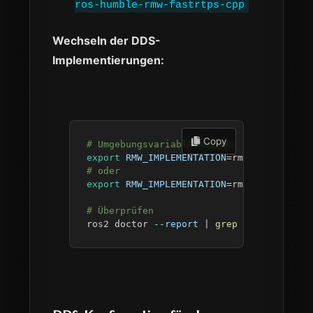
ros-humble-rmw-fastrtps-cpp
Wechseln der DDS-
Implementierungen:
 Copy
# Umgebungsvariable setzen
export
RMW_IMPLEMENTATION
=
# oder
export
RMW_IMPLEMENTATION
=
# Überprüfen
ros2 doctor 
--report
|
grep
 middleware