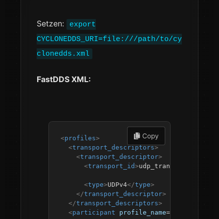
Setzen:
export
CYCLONEDDS_URI=file:///path/to/cy
clonedds.xml
FastDDS XML:
 Copy
<
profiles
>
<
transport_descriptors
>
<
transport_descriptor
>
<
transport_id
>
udp_transport
</
trans
<
type
>
UDPv4
</
type
>
</
transport_descriptor
>
</
transport_descriptors
>
<
participant
profile_name
=
"
default
"
>