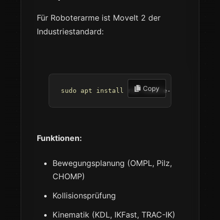
Für Roboterarme ist MoveIt 2 der
Industriestandard:
 Copy
sudo
apt
install
 ros-humble-moveit
Funktionen:
Bewegungsplanung (OMPL, Pilz,
CHOMP)
Kollisionsprüfung
Kinematik (KDL, IKFast, TRAC-IK)