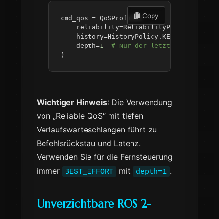
 Copy
cmd_qos 
=
 QoSProfile
(
    reliability
=
ReliabilityPolicy
.
RELIAB
    history
=
HistoryPolicy
.
KEEP_LAST
,
    depth
=
1
# Nur der letzte Befehl
)
Wichtiger Hinweis
: Die Verwendung
von „Reliable QoS“ mit tiefen
Verlaufswarteschlangen führt zu
Befehlsrückstau und Latenz.
Verwenden Sie für die Fernsteuerung
immer
mit
.
BEST_EFFORT
depth=1
Unverzichtbare ROS 2-