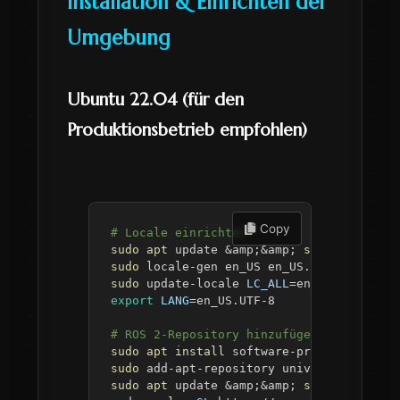
Installation & Einrichten der
Umgebung
Ubuntu 22.04 (für den
Produktionsbetrieb empfohlen)
 Copy
# Locale einrichten
sudo
apt
 update 
&
amp
;
&
amp
;
sudo
apt
inst
sudo
sudo
 update-locale 
LC_ALL
=
en_US.UTF-8 
LA
export
LANG
=
# ROS 2-Repository hinzufügen
sudo
apt
install
sudo
sudo
apt
 update 
&
amp
;
&
amp
;
sudo
apt
inst