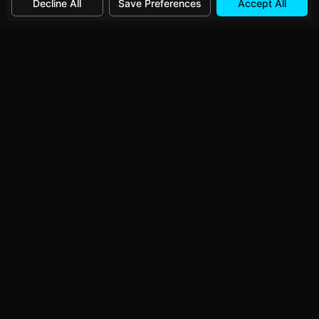
Decline All
Save Preferences
Accept All
Follow Me
Abhishek Nair