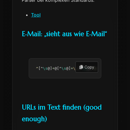
Parser bei komplexen Standards.
Tool
E‑Mail: „sieht aus wie E‑Mail“
 Copy
^
[
^
\s
@
]
+
@
[
^
\s
@
]
+
\.
[
^
\s
@
]
+
$
URLs im Text finden (good
enough)