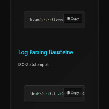
 Copy
https
?
:
\/
\/
(?:
www
\.
)
?
\S
+
Log‑Parsing Bausteine
ISO‑Zeitstempel:
 Copy
\b
\d
{4}
-
\d
{2}
-
\d
{2}
[
 T
]
\d
{2}
:
\d
{2}
:
\d
{2}